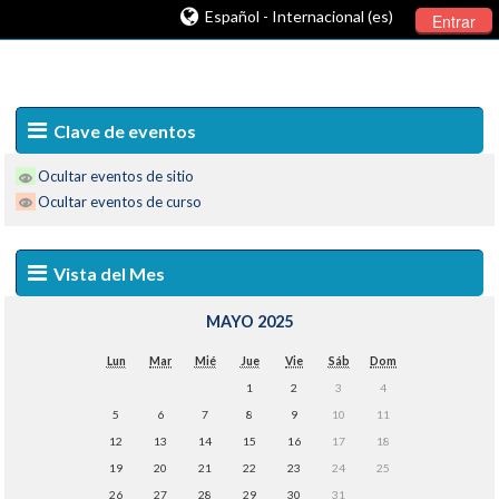
Español - Internacional (es)
Entrar
Clave de eventos
Ocultar eventos de sitio
Ocultar eventos de curso
Vista del Mes
MAYO 2025
Lun
Mar
Mié
Jue
Vie
Sáb
Dom
1
2
3
4
5
6
7
8
9
10
11
12
13
14
15
16
17
18
19
20
21
22
23
24
25
26
27
28
29
30
31