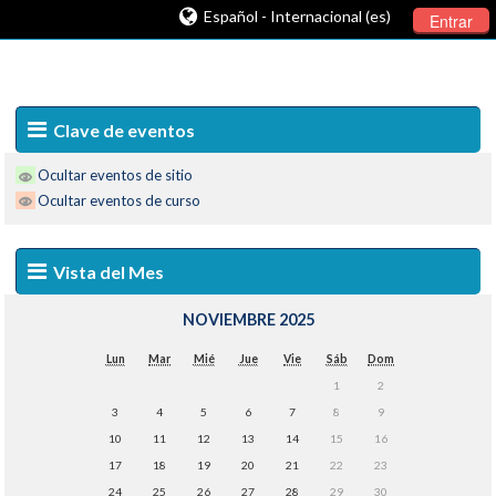
Español - Internacional (es)
Entrar
Clave de eventos
Ocultar eventos de sitio
Ocultar eventos de curso
Vista del Mes
NOVIEMBRE 2025
Lun
Mar
Mié
Jue
Vie
Sáb
Dom
1
2
3
4
5
6
7
8
9
10
11
12
13
14
15
16
17
18
19
20
21
22
23
24
25
26
27
28
29
30