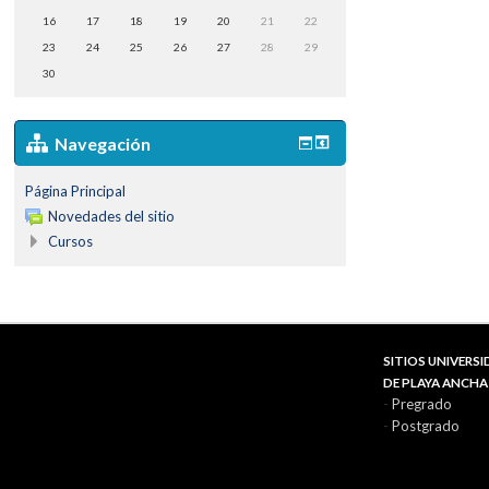
16
17
18
19
20
21
22
23
24
25
26
27
28
29
30
Navegación
Página Principal
Novedades del sitio
Cursos
SITIOS UNIVERS
DE PLAYA ANCHA
-
Pregrado
-
Postgrado