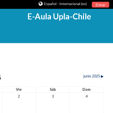
Español - Internacional (es)
Entrar
E-Aula Upla-Chile
5
junio 2025
▶︎
Vie
Sáb
Dom
2
3
4