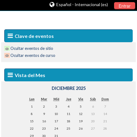
Español - Internacional (es)
Entrar
Clave de eventos
Ocultar eventos de sitio
Ocultar eventos de curso
Vista del Mes
DICIEMBRE 2025
Lun
Mar
Mié
Jue
Vie
Sáb
Dom
1
2
3
4
5
6
7
8
9
10
11
12
13
14
15
16
17
18
19
20
21
22
23
24
25
26
27
28
29
30
31