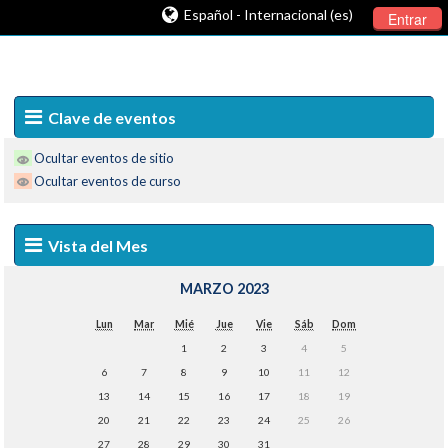
Español - Internacional (es)
Entrar
Clave de eventos
Ocultar eventos de sitio
Ocultar eventos de curso
Vista del Mes
MARZO 2023
Lun
Mar
Mié
Jue
Vie
Sáb
Dom
1
2
3
4
5
6
7
8
9
10
11
12
13
14
15
16
17
18
19
20
21
22
23
24
25
26
27
28
29
30
31