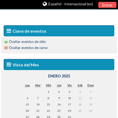
Español - Internacional (es)
Entrar
Clave de eventos
Ocultar eventos de sitio
Ocultar eventos de curso
Vista del Mes
ENERO 2025
Lun
Mar
Mié
Jue
Vie
Sáb
Dom
1
2
3
4
5
6
7
8
9
10
11
12
13
14
15
16
17
18
19
20
21
22
23
24
25
26
27
28
29
30
31