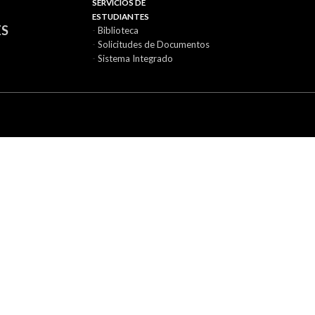
SERVICIOS DE
ESTUDIANTES
ES
-
Biblioteca
-
Solicitudes de Documentos
-
Sistema Integrado