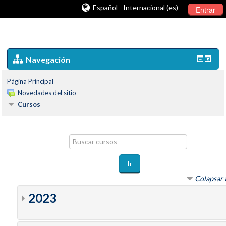
Español - Internacional (es)
Entrar
Navegación
Página Principal
Novedades del sitio
Cursos
Buscar
cursos
Ir
Colapsar 
2023